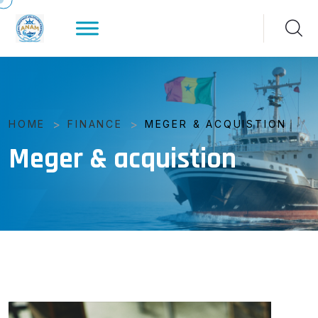
>
>
HOME
FINANCE
MEGER & ACQUISTION
Meger & acquistion